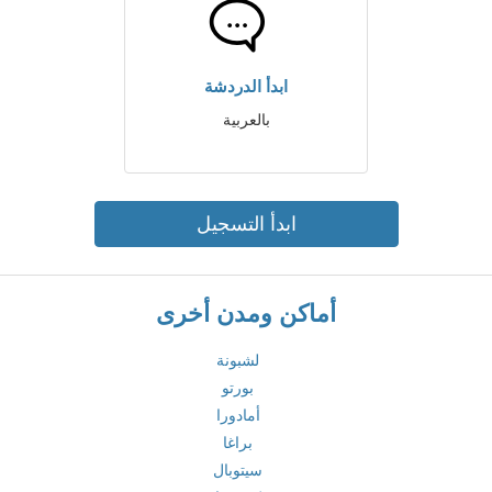
ابدأ الدردشة
بالعربية
ابدأ التسجيل
أماكن ومدن أخرى
لشبونة
بورتو
أمادورا
براغا
سيتوبال