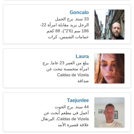
Goncalo
33 سنة, برج الحمل
الرجل يريد مقابلة امرأة 22-
28
186 سم (6'2")، 88 كجم
(194 رطلا)
حمامات الشمس، كرات
الطلاء
Laura
يبلغ من العمر 23 عاما, برج
الجدي
امرأة متحمسة تبحث عن
علاقة حقيقية
Caldas de Vizela
صداقة
Taejunlee
44 سنة, برج الحوت
أعمل في مطعم أبحث عن
امرأة ودودة
Caldas de Vizela، البرتغال
علاقة قصيرة الأمد