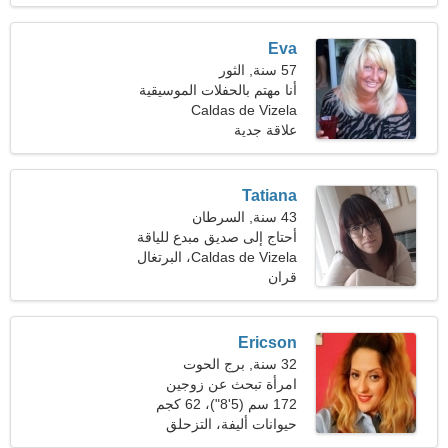
Eva
57 سنة, الثور
أنا مهتم بالحفلات الموسيقية
والبيانو
Caldas de Vizela
علاقة جدية
Tatiana
43 سنة, السرطان
أحتاج إلى صديق مبدع للياقة
البدنية
Caldas de Vizela، البرتغال
قران
Ericson
32 سنة, برج الحوت
امرأة تبحث عن زوجين
172 سم (5'8")، 62 كجم
(136 رطلا)
حيوانات أليفة، التزحلق