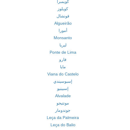
كويمبرا
كويلوز
فونشال
Algueirão
أمورا
Monsanto
ليريا
Ponte de Lima
فارو
مايا
Viana do Castelo
إسبوسيندي
إسبينيو
Alvalade
مونتيجو
جوندومار
Leça da Palmeira
Leça do Balio