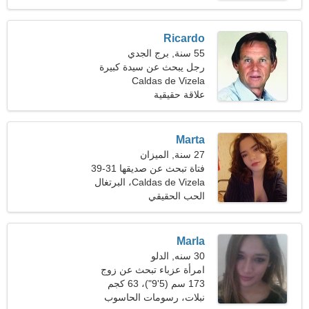
Ricardo
55 سنة, برج الجدي
رجل يبحث عن سيدة كبيرة
Caldas de Vizela
علاقة حقيقية
Marta
27 سنة, الميزان
فتاة تبحث عن صديقها 31-39
Caldas de Vizela، البرتغال
الحب الحقيقي
Marla
30 سنه, الدلو
امرأة عزباء تبحث عن زوج
32-39
173 سم (5'9")، 63 كجم
(138 رطلا)
نبلات، رسومات الحاسوب