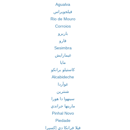
Agualva
فيلجويراس
Rio de Mouro
Corroios
باريرو
فارو
Sesimbra
غيمارايش
مايا
كاستيلو برانكو
Alcabideche
غوآردا
شنترين
سينهوا دا هورا
مارينها جراندي
Pinhal Novo
Piedade
فيلا فرانكا دي إكسيرا