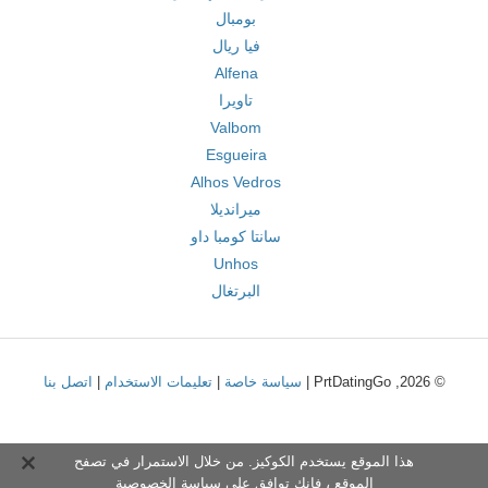
بومبال
فيا ريال
Alfena
تاويرا
Valbom
Esgueira
Alhos Vedros
ميرانديلا
سانتا كومبا داو
Unhos
البرتغال
© 2026, PrtDatingGo |
سياسة خاصة
|
تعليمات الاستخدام
|
اتصل بنا
هذا الموقع يستخدم الكوكيز. من خلال الاستمرار في تصفح
الموقع ، فإنك توافق على
سياسة الخصوصية