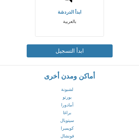
ابدأ الدردشة
بالعربية
ابدأ التسجيل
أماكن ومدن أخرى
لشبونة
بورتو
أمادورا
براغا
سيتوبال
كويمبرا
فونشال