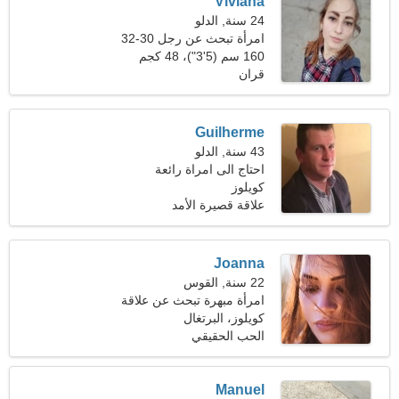
Viviana
24 سنة, الدلو
امرأة تبحث عن رجل 30-32
160 سم (5'3")، 48 كجم
(105 رطل)
قران
Guilherme
43 سنة, الدلو
احتاج الى امراة رائعة
كويلوز
علاقة قصيرة الأمد
Joanna
22 سنة, القوس
امرأة مبهرة تبحث عن علاقة
جدية
كويلوز، البرتغال
الحب الحقيقي
Manuel