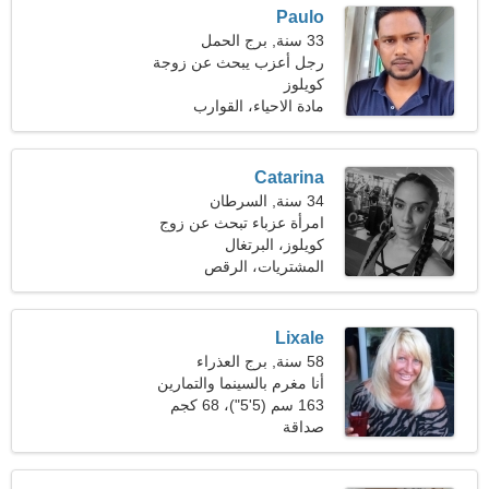
Paulo
33 سنة, برج الحمل
رجل أعزب يبحث عن زوجة
كويلوز
مادة الاحياء، القوارب
Catarina
34 سنة, السرطان
امرأة عزباء تبحث عن زوج
40-42
كويلوز، البرتغال
المشتريات، الرقص
Lixale
58 سنة, برج العذراء
أنا مغرم بالسينما والتمارين
الرياضية
163 سم (5'5")، 68 كجم
(149 رطلا)
صداقة