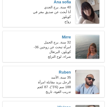
Ana sofia
40 سنة, برج الجدي
أنا أبحث عن صديق مغر في
كويلوز
رحلة مشتركة
زواج
Mirre
32 سنة, برج الحمل
امرأة تبحث عن زوجين 36-
42
كويلوز، البرتغال
شراء، لوح التزلج
Ruben
35 سنة, الأسد
الرجل يريد مقابلة امرأة
188 سم (6'3")، 87 كجم
(191 رطلا)
تدريب القوة، تاريخ