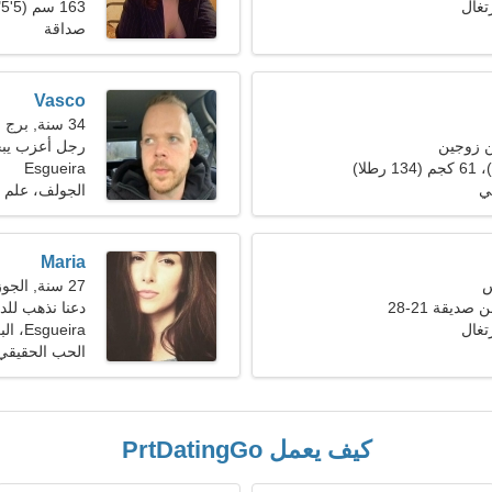
163 سم (5'5")، 53 كجم (116 رطلا)
صداقة
Vasco
34 سنة, برج الجدي
ن زوجين
رجل أعزب يب
Esgueira
ي
الجولف، علم ا
Maria
27 سنة, الجوزاء
ديقة 21-28
دعنا نذهب للد
Esgueira، البرتغال
الحب الحقيقي
كيف يعمل PrtDatingGo