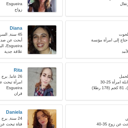
Esgueira
زواج
Diana
45 سنة, السرطان
 أحتاج إلى امرأة مؤنسة
أبحث عن صدي
Esgueira، البرتغال
أمد
علاقة جدية
Rita
26 عاما, برج الجدي
 امرأة 25-30
امرأة تبحث عن ر
Esgueira
قران
Daniela
24 سنة, برج الحمل
 عن زوج 35-40
فتاة تبحث عن صدي