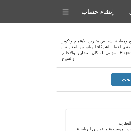
إنشاء حساب
تيح لك الموقع التواصل بشكل مريح ومقابلة أشخاص مثيرين للاهتمام وتكوين
ي اختيار الشركاء المناسبين للمغازلة أو
الأصدقاء الجدد أو المواعدة الممتعة أو العلاقات الجادة. يمكنك أن تجد توأم روحك وفقًا لمعايير مختلفة. انضم إلى موقع Esgueira المجاني للسكان المحليين والأجانب
والسياح.
ت الموسيقية والتمارين الرياضية