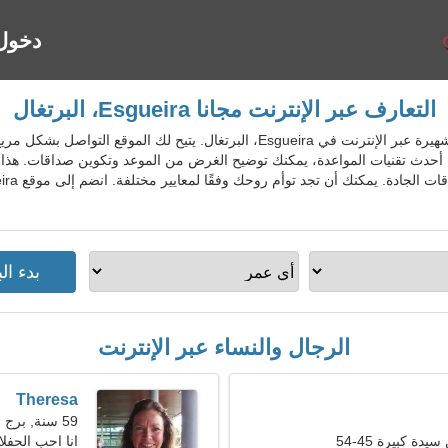
دخول
التعارف عبر الإنترنت مجانا Esgueira، البرتغال
PrtDatingGo - خدمة المواعدة الشهيرة عبر الإنترنت في Esgueira، البرتغال. ي
دث تقنيات المواعدة، يمكنك توضيح الغرض من الموعد وتكوين صداقات. هذا يعن
الرجال والنساء عبر الإنترنت
Theresa
59 سنة, برج العقرب
ة كبيرة 45-54
انا احب الحفلا