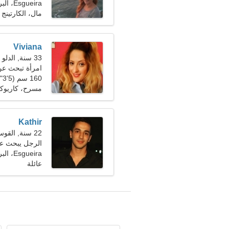
Esgueira، البرتغال
مال، الكارتينج
Viviana
33 سنة, الدلو
امرأة تبحث ع
160 سم (5'3")، 61 كجم (134 رطلا)
مسرح، كاريوك
Kathir
22 سنة, القوس
الرجل يبحث عن ص
Esgueira، البرتغال
عائلة