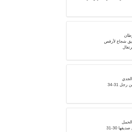
ق شجاع لأرقص
جل 31-34
قها 30-31