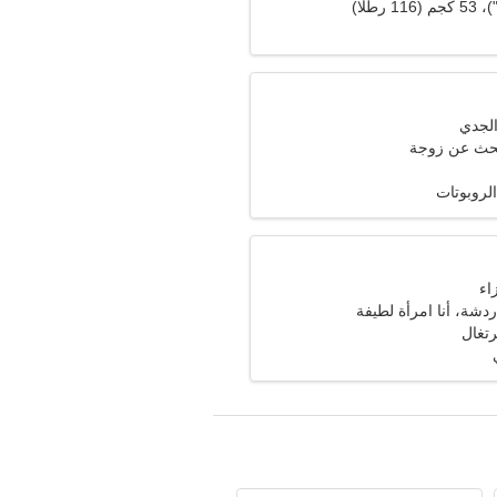
حث عن زوجة
لروبوتات
ردشة، أنا امرأة لطيفة