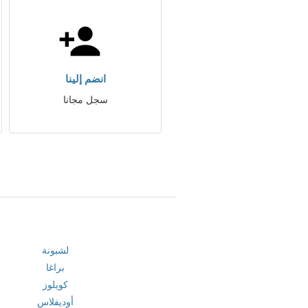
انضم إلينا
سجل مجانا
لشبونة
براغا
كويلوز
أوديفلاس