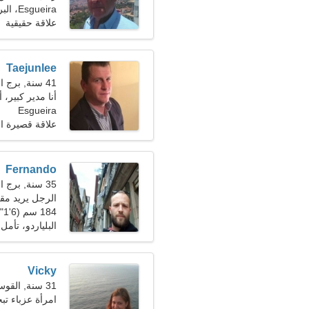
Esgueira، البرتغال
علاقة حقيقية
Taejunlee
41 سنة, برج الحوت
أنا مدير كبير،
Esgueira
علاقة قصيرة ال
Fernando
35 سنة, برج الحمل
الرجل يريد مقابلة
184 سم (6'1")، 81 كجم (178 رطلا)
البلياردو، تأمل
Vicky
31 سنة, القوس
امرأة عزباء تبحث