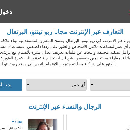
دخول
التعارف عبر الإنترنت مجانا ريو تينتو، البرتغال
اعدة الشهيرة عبر الإنترنت في ريو تينتو، البرتغال. يسمح المشروع لمستخدميه ببناء 
من أي عمر لمساعدة ملايين الأشخاص والعثور على رفقاء لطيفين. سيساعدك م
وامل تصفية مختلفة والبحث عن ملفات تعريف اتصال مثيرة للاهتمام مع مرشحات
ماثلة لمغازلة مستخدمين حقيقيين. يتيح لك استخدام قاعدة بيانات كبيرة العثور
والعثور على شركاء محادثة مثيرين للاهتمام. انضم إلى موقع ريو تينتو ا
الرجال والنساء عبر الإنترنت
Erica
56 سنة, السرطان