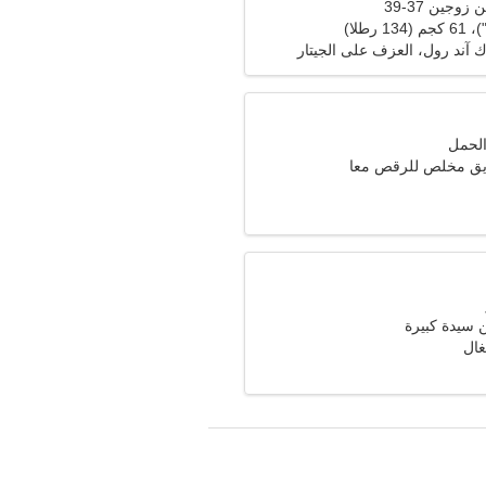
وجين 37-39
آند رول، العزف على الجيتار
ق مخلص للرقص معا
سيدة كبيرة
تغال