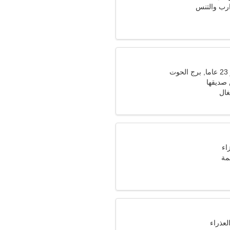
ارب والتنس
ت
 صديقها
تغال
مة