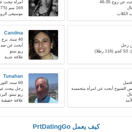
 عن زوج 35-46
امرأة تبحث عن ز
غال
169 سم (5'7")، 61 كجم (134 رطلا)
ب الكلاب
موسيقى الروك 
Carolina
40 سنة, برج الحمل
ن رجل
أبحث عن صدي
ريو تينتو
علاقة جدية
Tunahan
60 سنه, الثور
 الشيوخ أبحث عن امرأة متحمسة
رجل يبحث عن 
غال
ريو تينتو، البر
أمد
علاقة حقيقية
كيف يعمل PrtDatingGo