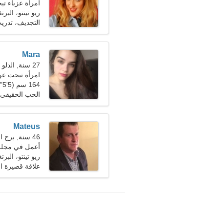
امرأة عزباء تبحث
ريو تينتو، البرت
التجديف، تدري
Mara
27 سنة, الدلو
امرأة تبحث ع
164 سم (5'5")، 53 كجم (116 رطلا)
الحب الحقيقي
Mateus
46 سنة, برج الحمل
أعمل في مجلس
ريو تينتو، البرت
علاقة قصيرة ال