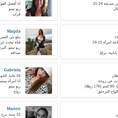
ديقة 24-31
أنا أفضل القو
غال
ريو تينتو
قران
Magda
يبلغ من العمر 23 عاما, برج الحو
 امرأة 22-29
فتاة تبحث عن
ريو تينتو، البر
انية، تزلج
صداقة
Gabriela
26 عاما, الجوزاء
حث عن زوجة
أنا امرأة مبتس
ريو تينتو
لواح التزحلق
زواج
Manon
32 سنة, برج العذراء