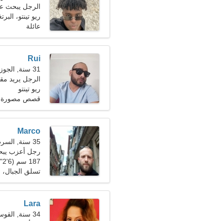
الرجل يبحث عن ص
ريو تينتو، البرت
عائلة
Rui
31 سنة, الجوزاء
الرجل يريد مقابلة
ريو تينتو
قصص مصورة ياب
Marco
35 سنة, السرطان
رجل أعزب يب
187 سم (6'2")، 80 كجم (176 رطلا)
تسلق الجبال، ا
Lara
34 سنة, القوس