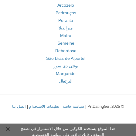
Arcozelo
Pedrouços
Perafita
ميرانديلا
Mafra
Semelhe
Rebordosa
São Brás de Alportel
بونتي دي سور
Margaride
البرتغال
© 2026, PrtDatingGo |
سياسة خاصة
|
تعليمات الاستخدام
|
اتصل بنا
هذا الموقع يستخدم الكوكيز. من خلال الاستمرار في تصفح
الموقع ، فإنك توافق على
سياسة الخصوصية