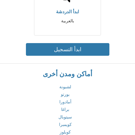
ابدأ الدردشة
بالعربية
ابدأ التسجيل
أماكن ومدن أخرى
لشبونة
بورتو
أمادورا
براغا
سيتوبال
كويمبرا
كويلوز