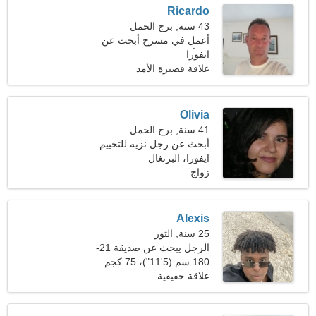
Ricardo
43 سنة, برج الحمل
أعمل في مسرح أبحث عن
ايفورا
امرأة رائعة
علاقة قصيرة الأمد
Olivia
41 سنة, برج الحمل
أبحث عن رجل نزيه للتخييم
ايفورا، البرتغال
زواج
Alexis
25 سنة, الثور
الرجل يبحث عن صديقة 21-
28
180 سم (5'11")، 75 كجم
(165 رطلا)
علاقة حقيقية