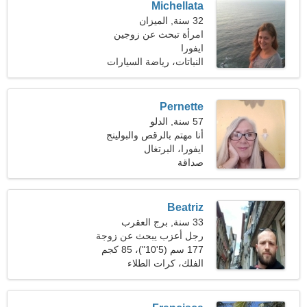
Michellata
32 سنة, الميزان
امرأة تبحث عن زوجين
ايفورا
النباتات، رياضة السيارات
Pernette
57 سنة, الدلو
أنا مهتم بالرقص والبولينج
ايفورا، البرتغال
صداقة
Beatriz
33 سنة, برج العقرب
رجل أعزب يبحث عن زوجة
177 سم (5'10")، 85 كجم
(187 رطلا)
الفلك، كرات الطلاء