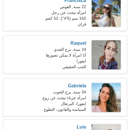
Francisca
22 سنة, القوس
امرأة تبحث عن رجل
162 سم (5'4")، 52 كجم
(114 رطلا)
قران
Raquel
24 سنة, برج الجدي
أنا امرأة لا يمكن تصورها
ايفورا
الحب الحقيقي
Gabriela
34 سنة, برج الحوت
امرأة عزباء تبحث عن زوج
ايفورا، البرتغال
السياسة والقانون، التطوع
Luis