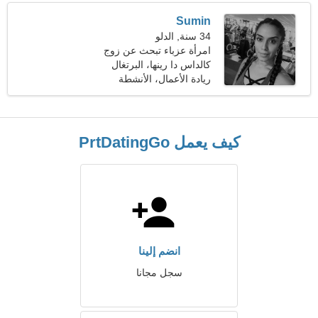
Sumin
34 سنة, الدلو
امرأة عزباء تبحث عن زوج
35-43
كالداس دا رينها، البرتغال
ريادة الأعمال، الأنشطة
الرياضية
كيف يعمل PrtDatingGo
انضم إلينا
سجل مجانا