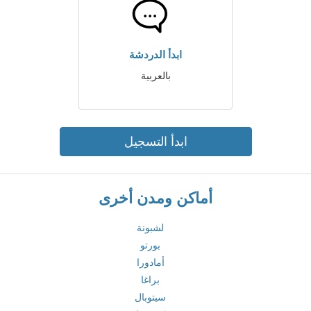
ابدأ الدردشة
بالعربية
ابدأ التسجيل
أماكن ومدن أخرى
لشبونة
بورتو
أمادورا
براغا
سيتوبال