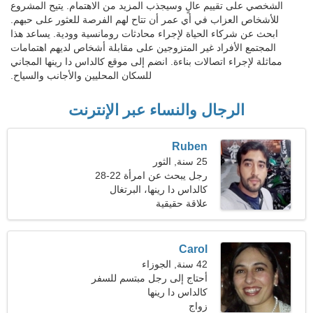
الشخصي على تقييم عالٍ وسيجذب المزيد من الاهتمام. يتيح المشروع
للأشخاص العزاب في أي عمر أن تتاح لهم الفرصة للعثور على حبهم.
ابحث عن شركاء الحياة لإجراء محادثات رومانسية وودية. يساعد هذا
المجتمع الأفراد غير المتزوجين على مقابلة أشخاص لديهم اهتمامات
مماثلة لإجراء اتصالات بناءة. انضم إلى موقع كالداس دا رينها المجاني
للسكان المحليين والأجانب والسياح.
الرجال والنساء عبر الإنترنت
Ruben
25 سنة, الثور
رجل يبحث عن امرأة 22-28
كالداس دا رينها، البرتغال
علاقة حقيقية
Carol
42 سنة, الجوزاء
أحتاج إلى رجل مبتسم للسفر
معًا
كالداس دا رينها
زواج