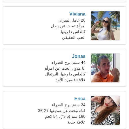
Viviana
26 عاما, الميزان
امرأة تبحث عن رجل
كالداس دا رينها
الحب الحقيقي
Jonas
44 سنة, برج العذراء
أنا مدون أبحث عن امرأة
حساسة
كالداس دا رينها، البرتغال
علاقة قصيرة الأمد
Erica
24 سنة, برج العذراء
فتاة تبحث عن صديقها 27-36
160 سم (5'3")، 54 كجم
(119 رطلا)
علاقة جدية