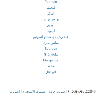
Pedroso
كوفيليا
إلهافو
تورس نواس
أوريم
أجويدا
فيلا ريال دي سانتو أنطونيو
سانتو أندري
Sobreda
Grândola
Margaride
Selho
البرتغال
© 2026, PrtDatingGo |
سياسة خاصة
|
تعليمات الاستخدام
|
اتصل بنا