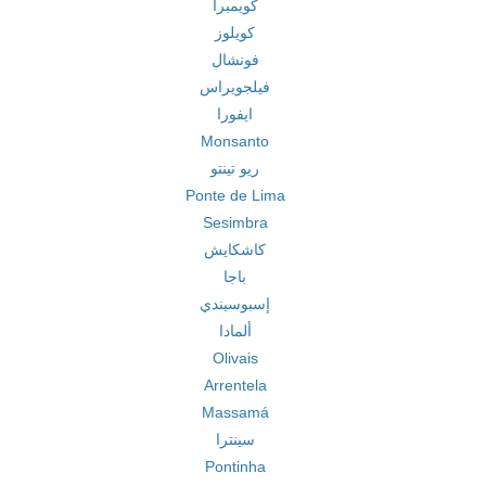
كويمبرا
كويلوز
فونشال
فيلجويراس
ايفورا
Monsanto
ريو تينتو
Ponte de Lima
Sesimbra
كاشكايش
باجا
إسبوسيندي
ألمادا
Olivais
Arrentela
Massamá
سينترا
Pontinha