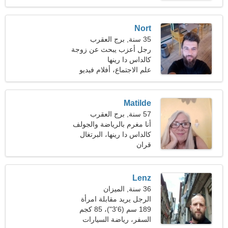
Nort
35 سنة, برج العقرب
رجل أعزب يبحث عن زوجة
كالداس دا رينها
علم الاجتماع، أفلام فيديو
Matilde
57 سنة, برج العقرب
أنا مغرم بالرياضة والجولف
كالداس دا رينها، البرتغال
قران
Lenz
36 سنة, الميزان
الرجل يريد مقابلة امرأة
189 سم (6'3")، 85 كجم
(187 رطلا)
السفر، رياضة السيارات