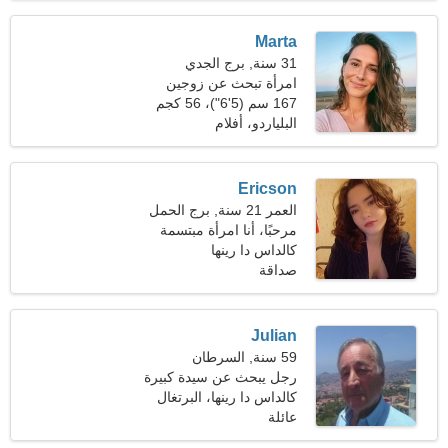
Marta
31 سنة, برج الجدي
امرأة تبحث عن زوجين
167 سم (5'6")، 56 كجم
(123 رطلا)
البلياردو، أفلام
Ericson
العمر 21 سنة, برج الحمل
مرحبًا، أنا امرأة مبتسمة
كالداس دا رينها
صداقة
Julian
59 سنة, السرطان
رجل يبحث عن سيدة كبيرة
كالداس دا رينها، البرتغال
عائلة