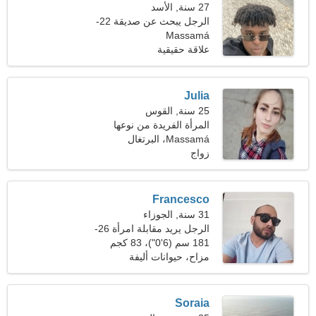
27 سنة, الأسد
الرجل يبحث عن صديقة 22-
Massamá
30
علاقة حقيقية
Julia
25 سنة, القوس
المرأة الفريدة من نوعها
Massamá، البرتغال
تبحث عن علاقة جدية
زواج
Francesco
31 سنة, الجوزاء
الرجل يريد مقابلة امرأة 26-
28
181 سم (6'0")، 83 كجم
(182 رطلا)
مزاح، حيوانات أليفة
Soraia