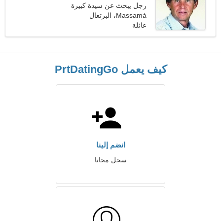
رجل يبحث عن سيدة كبيرة
50-55
Massamá، البرتغال
عائلة
كيف يعمل PrtDatingGo
انضم إلينا
سجل مجانا