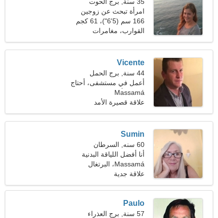
35 سنة, برج الحوت
امرأة تبحث عن زوجين
166 سم (5'6")، 61 كجم
(134 رطلا)
القوارب، مغامرات
Vicente
44 سنة, برج الحمل
أعمل في مستشفى، أحتاج
Massamá
إلى امرأة مرحة
علاقة قصيرة الأمد
Sumin
60 سنه, السرطان
أنا أفضل اللياقة البدنية
Massamá، البرتغال
وركوب القوارب
علاقة جدية
Paulo
57 سنة, برج العذراء