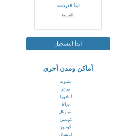
ابدأ الدردشة
بالعربية
ابدأ التسجيل
أماكن ومدن أخرى
لشبونة
بورتو
أمادورا
براغا
سيتوبال
كويمبرا
كويلوز
فونشال