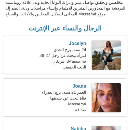
مخلصين وتحقيق تواصل مثير وإدراك النوايا الجادة وبدء علاقة رومانسية.
الدردشة مع المحاورين المثيرين للاهتمام وإنشاء مراسلات ودية. انضم إلى
موقع Massamá المجاني للسكان المحليين والأجانب والسياح.
الرجال والنساء عبر الإنترنت
Jocelyn
24 سنة, برج الجدي
امرأة تبحث عن رجل 27-36
Massamá، البرتغال
الحب الحقيقي
Joana
العمر 21 سنة, برج العذراء
فتاة تبحث عن صديقها
Massamá
صداقة
Sabiha