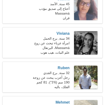
45 سنة, الأسد
أحتاج إلى صديق مؤدب
لأرقص معًا
Massamá
قران
Viviana
34 سنة, برج الحمل
امرأة عزباء تبحث عن زوج
Massamá، البرتغال
علم النبات، هيب هوب
Ruben
32 سنة, برج الجدي
رجل أعزب يبحث عن زوجة
190 سم (6'3")، 81 كجم
(178 رطلا)
الفلك، باليه
Mehmet