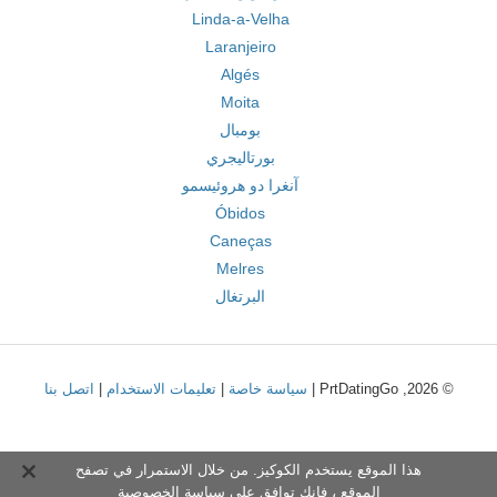
Linda-a-Velha
Laranjeiro
Algés
Moita
بومبال
بورتاليجري
آنغرا دو هروئيسمو
Óbidos
Caneças
Melres
البرتغال
© 2026, PrtDatingGo |
سياسة خاصة
|
تعليمات الاستخدام
|
اتصل بنا
هذا الموقع يستخدم الكوكيز. من خلال الاستمرار في تصفح
الموقع ، فإنك توافق على
سياسة الخصوصية