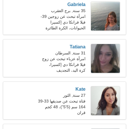
Gabriela
35 سنة, برج العقرب
امرأة تبحث عن زوجين 39-
47
فيلا فرانكا دي إكسيرا
الحيوانات، الكرة الطائرة
Tatiana
31 سنة, السرطان
امرأة عزباء تبحث عن زوج
36-38
فيلا فرانكا دي إكسيرا،
البرتغال
كرة اليد، التجديف
Kate
27 سنة, الثور
فتاة تبحث عن صديقها 33-39
164 سم (5'5")، 48 كجم
(105 رطل)
قران