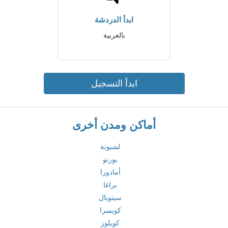
ابدأ الدردشة
بالعربية
ابدأ التسجيل
أماكن ومدن أخرى
لشبونة
بورتو
أمادورا
براغا
سيتوبال
كويمبرا
كويلوز