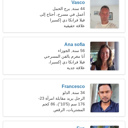
Vasco
44 سنة, برج الحمل
أعمل في مسرح، أحتاج إلى
امرأة رائعة
فيلا فرانكا دي إكسيرا
علاقة حقيقية
Ana sofia
56 سنة, الجوزاء
أنا مغرم بالفن المسرحي
والتزلج على الجليد
فيلا فرانكا دي إكسيرا،
البرتغال
علاقة جدية
Francesco
34 سنة, الدلو
الرجل يريد مقابلة امرأة 23-
29
176 سم (5'10")، 86 كجم
(189 رطلا)
المشتريات، الرقص