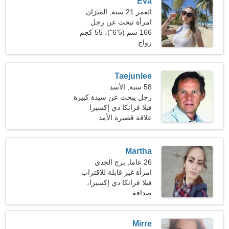
Eva
العمر 21 سنة, الميزان
امرأة تبحث عن رجل
166 سم (5'6")، 55 كجم
(121 رطلا)
زواج
Taejunlee
58 سنة, الأسد
رجل يبحث عن سيدة كبيرة
51-53
فيلا فرانكا دي إكسيرا
علاقة قصيرة الأمد
Martha
26 عاما, برج الجدي
امرأة غير قابلة للاقتراب
تبحث عن موعد
فيلا فرانكا دي إكسيرا،
صداقة
البرتغال
Mirre