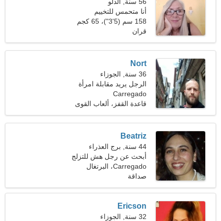
56 سنة, الدلو
أنا متحمس للتخييم
والموسيقى
158 سم (5'3")، 65 كجم
(143 رطلا)
قران
Nort
36 سنة, الجوزاء
الرجل يريد مقابلة امرأة
Carregado
قاعدة القفز، ألعاب القوى
Beatriz
44 سنة, برج العذراء
أبحث عن رجل هش للتزلج
معًا
Carregado، البرتغال
صداقة
Ericson
32 سنة, الجوزاء