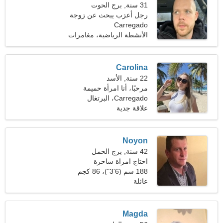
31 سنة, برج الحوت
رجل أعزب يبحث عن زوجة
Carregado
21-30
الأنشطة الرياضية، مغامرات
Carolina
22 سنة, الأسد
مرحبًا، أنا امرأة حميمة
Carregado، البرتغال
علاقة جدية
Noyon
42 سنة, برج الحمل
احتاج امراة ساحرة
188 سم (6'3")، 86 كجم
(189 رطلا)
عائلة
Magda