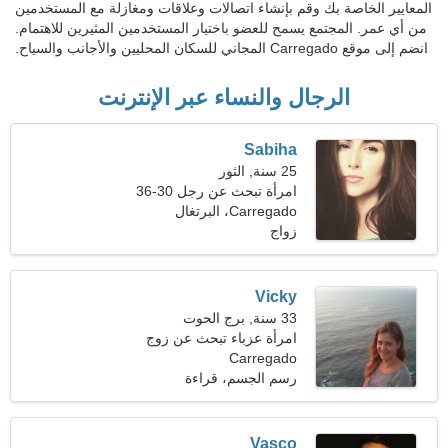
المعايير الخاصة بك وقم بإنشاء اتصالات وعلاقات ومغازلة مع المستخدمين
من أي عمر. المجتمع يسمح للعضو باختيار المستخدمين المثيرين للاهتمام.
انضم إلى موقع Carregado المجاني للسكان المحليين والأجانب والسياح.
الرجال والنساء عبر الإنترنت
Sabiha
25 سنة, الثور
امرأة تبحث عن رجل 30-36
Carregado، البرتغال
زواج
Vicky
33 سنة, برج الحوت
امرأة عزباء تبحث عن زوج
Carregado
38-43
رسم الجسم، قراءة
Vasco