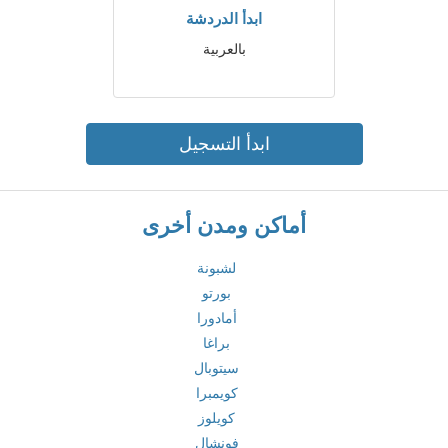
ابدأ الدردشة
بالعربية
ابدأ التسجيل
أماكن ومدن أخرى
لشبونة
بورتو
أمادورا
براغا
سيتوبال
كويمبرا
كويلوز
فونشال