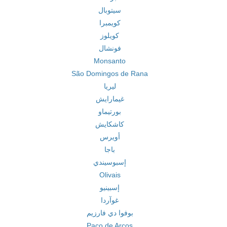
سيتوبال
كويمبرا
كويلوز
فونشال
Monsanto
São Domingos de Rana
ليريا
غيمارايش
بورتيماو
كاشكايش
أويرس
باجا
إسبوسيندي
Olivais
إسبينيو
غوآردا
بوفوا دي فارزيم
Paço de Arcos