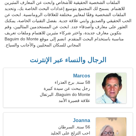
الملفات الشخصية الحقيقية للأشخاص وابحث عن المعارف المثيرين
للاهتمام. يسمح لك المجتمع بتوسيع إعدادات البحث الخاصة بك، وتحديد
الملفات الشخصية وفقًا لمعايير مختلفة للعلاقات الرومانسية. ابحث عن
الحب الحقيقي والصديق وابني علاقة جدية. بفضل التقنيات الخاصة، يمكنك
العثور على معارف وأصدقاء جدد. ابحث عن المستخدمين المثاليين، وقم
بتكوين معارف جديدة، واختر شركاء مثيرين للاهتمام وملفات تعريف
مناسبة باستخدام البحث المتقدم. انضم إلى موقع Baguim do Monte
المجاني للسكان المحليين والأجانب والسياح.
الرجال والنساء عبر الإنترنت
Marcos
58 سنة, برج العذراء
رجل يبحث عن سيدة كبيرة
Baguim do Monte، البرتغال
علاقة قصيرة الأمد
Joanna
56 سنة, السرطان
احب التزلج على الجليد