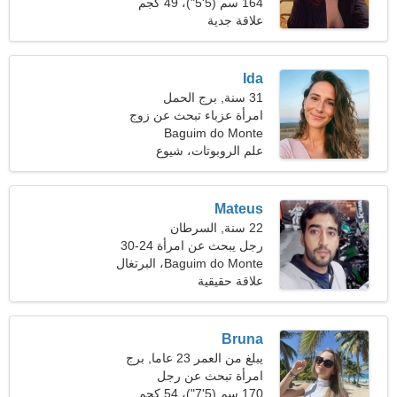
164 سم (5'5")، 49 كجم
(108 رطل)
علاقة جدية
Ida
31 سنة, برج الحمل
امرأة عزباء تبحث عن زوج
Baguim do Monte
علم الروبوتات، شيوع
Mateus
22 سنة, السرطان
رجل يبحث عن امرأة 24-30
Baguim do Monte، البرتغال
علاقة حقيقية
Bruna
يبلغ من العمر 23 عاما, برج
العذراء
امرأة تبحث عن رجل
170 سم (5'7")، 54 كجم