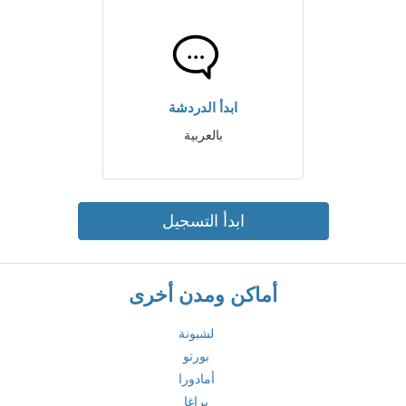
ابدأ الدردشة
بالعربية
ابدأ التسجيل
أماكن ومدن أخرى
لشبونة
بورتو
أمادورا
براغا