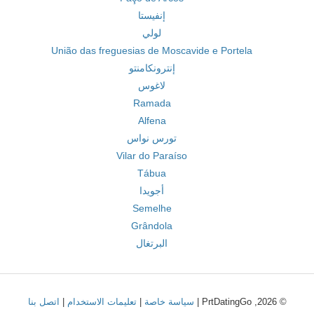
إنفيستا
لولي
União das freguesias de Moscavide e Portela
إنترونكامنتو
لاغوس
Ramada
Alfena
تورس نواس
Vilar do Paraíso
Tábua
أجويدا
Semelhe
Grândola
البرتغال
© 2026, PrtDatingGo |
سياسة خاصة
|
تعليمات الاستخدام
|
اتصل بنا