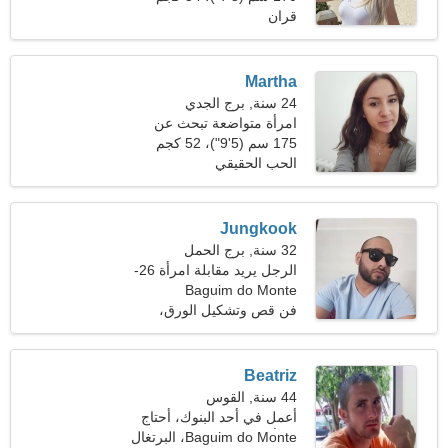
(119 رطلا)
قران
Martha
24 سنة, برج الجدي
امرأة متواضعة تبحث عن
علاقة حب
175 سم (5'9")، 52 كجم
(114 رطلا)
الحب الحقيقي
Jungkook
32 سنة, برج الحمل
الرجل يريد مقابلة امرأة 26-
Baguim do Monte
29
فن قص وتشكيل الورق،
سينما
Beatriz
44 سنة, القوس
أعمل في أحد البنوك، أحتاج
امرأة ودودة
Baguim do Monte، البرتغال