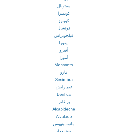
سيتوبال
كويمبرا
كويلوز
فونشال
فيلجويراس
ايفورا
أفيرو
أمورا
Monsanto
فارو
Sesimbra
غيمارايش
Benfica
براغانزا
Alcabideche
Alvalade
ماتوسينهوس
جوندومار