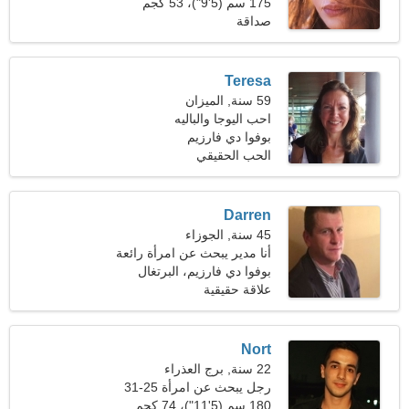
175 سم (5'9")، 53 كجم
(116 رطلا)
صداقة
Teresa
59 سنة, الميزان
احب اليوجا والباليه
بوفوا دي فارزيم
الحب الحقيقي
Darren
45 سنة, الجوزاء
أنا مدير يبحث عن امرأة رائعة
بوفوا دي فارزيم، البرتغال
علاقة حقيقية
Nort
22 سنة, برج العذراء
رجل يبحث عن امرأة 25-31
180 سم (5'11")، 74 كجم