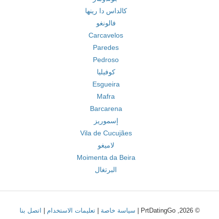
كالداس دا رينها
فالونغو
Carcavelos
Paredes
Pedroso
كوفيليا
Esgueira
Mafra
Barcarena
إسموريز
Vila de Cucujães
لاميغو
Moimenta da Beira
البرتغال
© 2026, PrtDatingGo |
سياسة خاصة
|
تعليمات الاستخدام
|
اتصل بنا