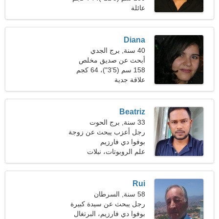
(163 رطلا)
عائلة
Diana
40 سنة, برج الجدي
أبحث عن صديق مخلص
للتزلج
158 سم (5'3")، 64 كجم
(141 رطلا)
علاقة جدية
Beatriz
33 سنة, برج الحوت
رجل أعزب يبحث عن زوجة
25-31
بوفوا دي فارزيم
علم الروبوتات، نبلات
Rui
58 سنة, السرطان
رجل يبحث عن سيدة كبيرة
بوفوا دي فارزيم، البرتغال