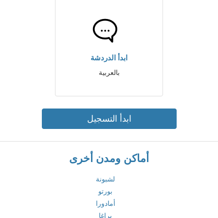
ابدأ الدردشة
بالعربية
ابدأ التسجيل
أماكن ومدن أخرى
لشبونة
بورتو
أمادورا
براغا