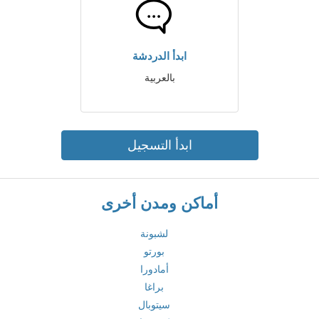
ابدأ الدردشة
بالعربية
ابدأ التسجيل
أماكن ومدن أخرى
لشبونة
بورتو
أمادورا
براغا
سيتوبال