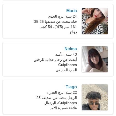
Maria
24 سنة, برج الجدي
فتاة تبحث عن صديقها 25-35
161 سم (5'4")، 54 كجم
(119 رطلا)
زواج
Nelma
43 سنة, الأسد
أبحث عن رجل جذاب للرقص
Gulpilhares
الحب الحقيقي
Tiago
22 سنة, برج العذراء
الرجل يبحث عن صديقة 23-
28
Gulpilhares، البرتغال
علاقة قصيرة الأمد