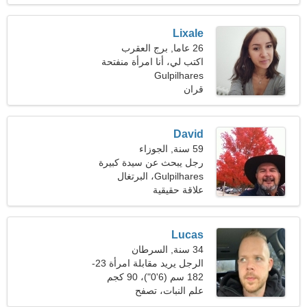
Lixale
26 عاما, برج العقرب
اكتب لي، أنا امرأة منفتحة
Gulpilhares
قران
David
59 سنة, الجوزاء
رجل يبحث عن سيدة كبيرة
48-57
Gulpilhares، البرتغال
علاقة حقيقية
Lucas
34 سنة, السرطان
الرجل يريد مقابلة امرأة 23-
31
182 سم (6'0")، 90 كجم
(198 رطلا)
علم النبات، تصفح