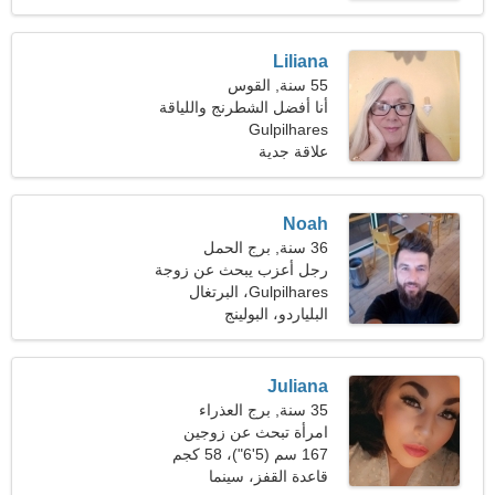
Liliana
55 سنة, القوس
أنا أفضل الشطرنج واللياقة
البدنية
Gulpilhares
علاقة جدية
Noah
36 سنة, برج الحمل
رجل أعزب يبحث عن زوجة
Gulpilhares، البرتغال
البلياردو، البولينج
Juliana
35 سنة, برج العذراء
امرأة تبحث عن زوجين
167 سم (5'6")، 58 كجم
(127 رطلا)
قاعدة القفز، سينما