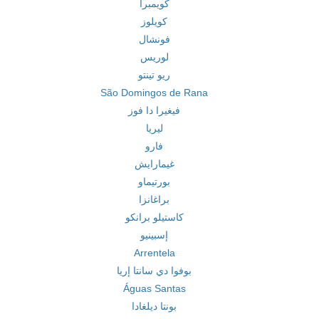
كويمبرا
كويلوز
فونشال
لوريس
ريو تينتو
São Domingos de Rana
فيغيرا دا فوز
ليريا
فارو
غيمارايش
بورتيماو
براغانزا
كاستيلو برانكو
إسبينيو
Arrentela
بوفوا دي سانتا إريا
Águas Santas
بونتا ديلغادا